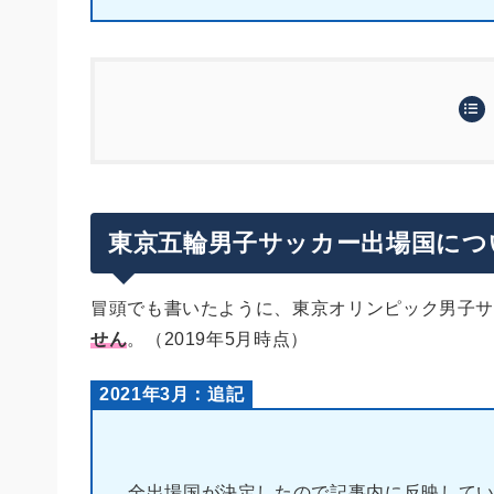
東京五輪男子サッカー出場国について
男子サッカーの各大陸予選状況
ヨーロッパ：2019年6月下旬
グループステージの組み合わせは？
東京五輪男子サッカー出場国につ
オセアニア：2019年10月上旬
東京オリンピック男子サッカーの日程・会場
アフリカ：2019年11月下旬
アジア：2020年1月下旬
冒頭でも書いたように、東京オリンピック男子
まとめ
せん
。（2019年5月時点）
南米：2020年2月上旬
北中米カリブ海：2021年3月下旬
2021年3月：追記
全出場国が決定したので記事内に反映して