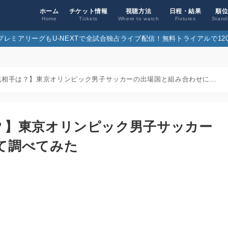
ホーム
チケット情報
視聴方法
日程・結果
順
Home
Tickets
Where to watch
Fixtures
Stand
26プレミアリーグもU-NEXTで全試合独占ライブ配信！無料トライアルで120
【五輪日本代表の対戦相手は？】東京オリンピック男子サッカーの出場国と組み合わせについて調べてみた
？】東京オリンピック男子サッカー
て調べてみた