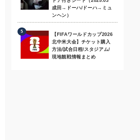
ドア付きシート（2025.03
成田→ドーハ/ドーハ→ミュ
ンヘン）
【FIFAワールドカップ2026
北中米大会】チケット購入
方法/試合日程/スタジアム/
現地観戦情報まとめ