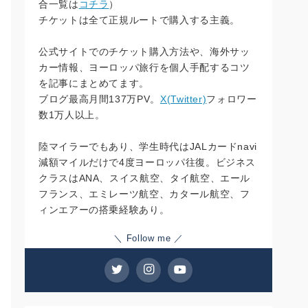
合一覧は
コチラ
）
チケットは全て正規ルートで購入する主義。
公式サイトでのチケット購入方法や、海外サッ
カー情報、ヨーロッパ旅行を個人手配するコツ
を記事にまとめてます。
ブログ最高月間137万PV。
X(Twitter)
フォロワー
数1万人以上。
陸マイラーでもあり、学生時代はJALカードnavi
減額マイルだけで4度ヨーロッパ往復。ビジネス
クラスはANA、スイス航空、タイ航空、エール
フランス、エミレーツ航空、カタール航空、フ
ィンエアーの搭乗経験あり。
＼ Follow me ／