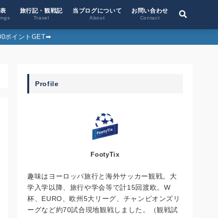
位表
旅行記・観戦記
当ブログについて
お問い合わせ
ings
Travel
About
Contact
0ポイントGET➡︎
Profile
FootyTix
趣味はヨーロッパ旅行と海外サッカー観戦。大
学入学以降、旅行や学会等で計15回渡欧。W
杯、EURO、欧州5大リーグ、チャンピオンズリ
ーグなど約70試合現地観戦しました。（観戦試