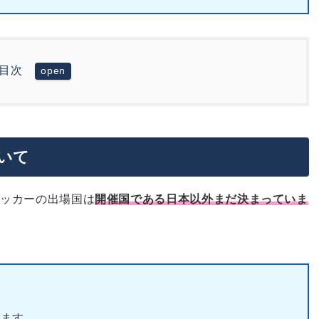
目次
いて
・チケット購入方法
サッカーの出場国は
開催国である日本以外まだ決まっていま
います。