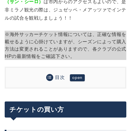
（サン・シーロ）
は市内からのアクセスもよいので、是
非ミラノ観光の際は、ジュゼッペ・メアッツァでインテ
ルの試合を観戦しましょう！！
※海外サッカーチケット情報については、正確な情報を
載せるように心掛けていますが、シーズンによって購入
方法は変更されることがありますので、各クラブの公式
HPの最新情報をご確認下さい。
目次
チケットの買い方
公式ホームページにアクセス
ビッグマッチのチケットを買うコツ
座席を選択
販売スケジュールを確認
チケットの買い方
必要事項を記入してチケット購入！
まとめ
Siamo Noi Card
（補足）現地のチケット売り場でも購入可能
最後に：ヨーロッパでサッカー観戦される方向け
のおすすめ記事