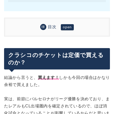
目次
クラシコのチケットは定価で買えるのか？
クラシコのチケットを買うコツ
チケットの買い方
クラシコのチケットは定価で買える
（10月24日：追記）18-19シーズンのクラシコの
購入の流れ・発売開始は約三日前から
チケットもシミュレーションしてみました
のか？
シミュレーションした結果
まとめ
最後に：ヨーロッパでサッカー観戦される方向け
結論から言うと、
買えます！
しかも今回の場合はかなり
のおすすめ記事
余裕で買えました。
実は、前節にバルセロナがリーグ優勝を決めており、ま
たレアルもCL出場圏内を確定されているので、ほぼ消
化試合となっていることが影響しているからだと思いま