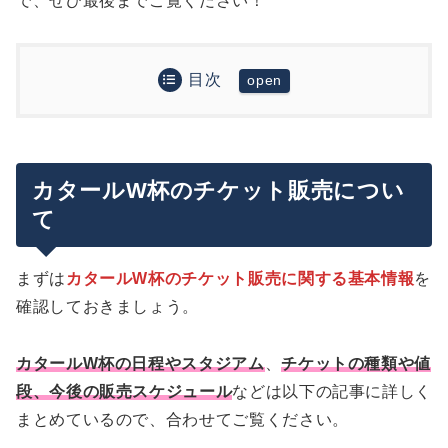
で、ぜひ最後までご覧ください！
目次
カタールW杯のチケット販売について
第1回抽選販売のスケジュール
実際にチケットを申し込んでみた！抽選販売の申込
手順について
カタールW杯のチケット販売につい
公式チケット販売サイトにアクセス
て
申込内容をキャンセル・変更する
FIFAチケットアカウントを作成（初回のみ）
その他チケット申し込みの注意点・疑問点
チケットの種類・試合を選ぶ
まずは
カタールW杯のチケット販売に関する基本情報
を
申し込み時点では支払い情報の登録は不要
個別チケット（IMT）の場合
まとめ
確認しておきましょう。
当選結果はいつ分かる？落ちた場合も通知は来
4会場チケット（FST）の場合
る？
チーム別チケット（TST）の場合
カタールW杯の日程やスタジアム
、
チケットの種類や値
当選したチケットは全て買わないといけない？
段、今後の販売スケジュール
などは以下の記事に詳しく
チケットの支払いはいつ？
まとめているので、合わせてご覧ください。
当たりやすいチケットの狙い目は？