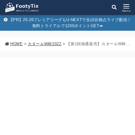
menu
【PR】25-26プレミアリーグもU-NEXTで全試合独占ライブ配信！
無料トライアルで1200ポイントGET➡︎
HOME
>
カタールW杯2022
>
【第1回抽選販売】カタールW杯のチケットを実際に申し込んでみた！申込手順・キャンセル・変更方法を画像付きで徹底解説