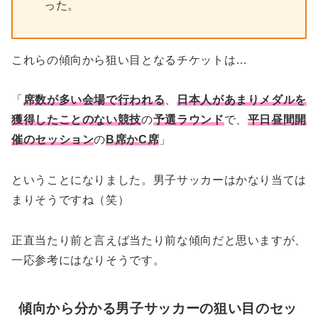
った。
これらの傾向から狙い目となるチケットは…
「
席数が多い会場で行われる
、
日本人があまりメダルを
獲得したことのない競技
の
予選ラウンド
で、
平日昼間開
催のセッション
の
B席かC席
」
ということになりました。男子サッカーはかなり当ては
まりそうですね（笑）
正直当たり前と言えば当たり前な傾向だと思いますが、
一応参考にはなりそうです。
傾向から分かる男子サッカーの狙い目のセッ