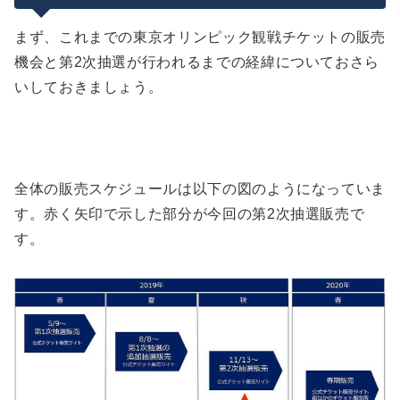
競技別の傾向
まとめ
申込上限枚数が18枚に変更
全体の申込傾向
まず、これまでの東京オリンピック観戦チケットの販売
セッション毎の上限枚数は第1次抽選販売から
傾向から分かる男子サッカーの狙い目のセッシ
機会と第2次抽選が行われるまでの経緯についておさら
8月の追加抽選で対象となったセッションは狙い
の累計
ョンは？
目
いしておきましょう。
マラソンなど一部販売対象外の競技も
全体の販売スケジュールは以下の図のようになっていま
す。赤く矢印で示した部分が今回の第2次抽選販売で
す。