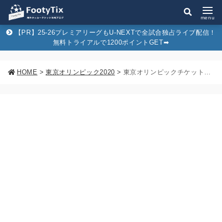
menu
【PR】25-26プレミアリーグもU-NEXTで全試合独占ライブ配信！
無料トライアルで1200ポイントGET➡︎
HOME
>
東京オリンピック2020
>
東京オリンピックチケット第2次抽選販売は11月13日から！第1次抽選との変更点と申込傾向をまとめてみた